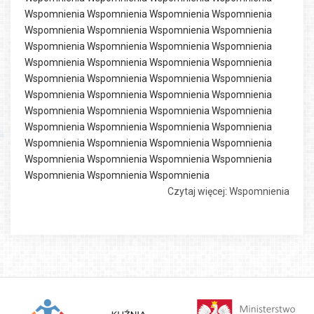
Wspomnienia Wspomnienia Wspomnienia Wspomnienia
Wspomnienia Wspomnienia Wspomnienia Wspomnienia
Wspomnienia Wspomnienia Wspomnienia Wspomnienia
Wspomnienia Wspomnienia Wspomnienia Wspomnienia
Wspomnienia Wspomnienia Wspomnienia Wspomnienia
Wspomnienia Wspomnienia Wspomnienia Wspomnienia
Wspomnienia Wspomnienia Wspomnienia Wspomnienia
Wspomnienia Wspomnienia Wspomnienia Wspomnienia
Wspomnienia Wspomnienia Wspomnienia Wspomnienia
Wspomnienia Wspomnienia Wspomnienia Wspomnienia
Wspomnienia Wspomnienia Wspomnienia
Czytaj więcej: Wspomnienia
Liczba artykułów:1
Wróblewo